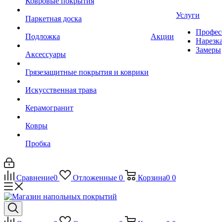
Ковровые покрытия
Услуги
Паркетная доска
Профес
Подложка
Акции
Нарезк
Замеры
Аксессуары
Грязезащитные покрытия и коврики
Искусственная трава
Керамогранит
Ковры
Пробка
Сравнение
0
Отложенные
0
Корзина
0
0