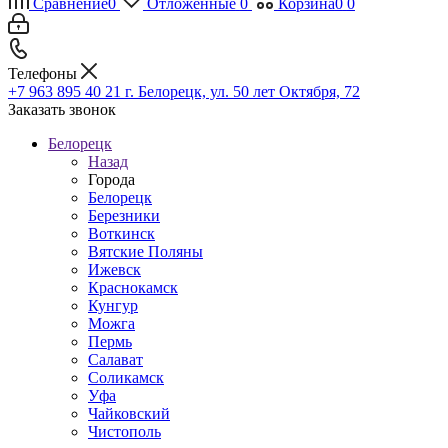
Сравнение
0
Отложенные
0
Корзина
0
0
Телефоны
+7 963 895 40 21
г. Белорецк, ул. 50 лет Октября, 72
Заказать звонок
Белорецк
Назад
Города
Белорецк
Березники
Воткинск
Вятские Поляны
Ижевск
Краснокамск
Кунгур
Можга
Пермь
Салават
Соликамск
Уфа
Чайковский
Чистополь