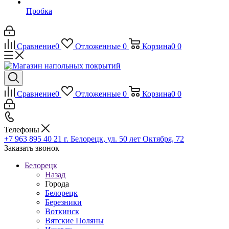
Пробка
Сравнение
0
Отложенные
0
Корзина
0
0
Сравнение
0
Отложенные
0
Корзина
0
0
Телефоны
+7 963 895 40 21
г. Белорецк, ул. 50 лет Октября, 72
Заказать звонок
Белорецк
Назад
Города
Белорецк
Березники
Воткинск
Вятские Поляны