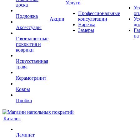
Услуги
доска
Ус
Профессиональные
оп
Подложка
Акции
консультации
Ус
Нарезка
до
Аксессуары
Замеры
Га
на
Грязезащитные
покрытия и
коврики
Искусственная
трава
Керамогранит
Ковры
Пробка
Каталог
Ламинат