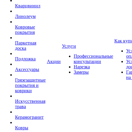
Кварцвинил
Линолеум
Ковровые
покрытия
Как куп
Паркетная
Услуги
доска
Ус
Профессиональные
оп
Подложка
Акции
консультации
Ус
Нарезка
до
Аксессуары
Замеры
Га
на
Грязезащитные
покрытия и
коврики
Искусственная
трава
Керамогранит
Ковры