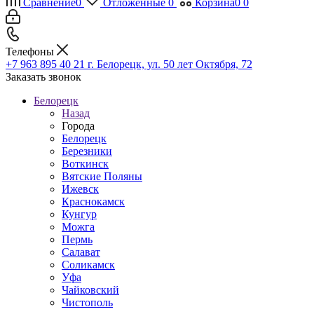
Сравнение
0
Отложенные
0
Корзина
0
0
Телефоны
+7 963 895 40 21
г. Белорецк, ул. 50 лет Октября, 72
Заказать звонок
Белорецк
Назад
Города
Белорецк
Березники
Воткинск
Вятские Поляны
Ижевск
Краснокамск
Кунгур
Можга
Пермь
Салават
Соликамск
Уфа
Чайковский
Чистополь