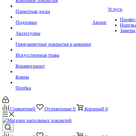
Ковровые покрытия
Услуги
Паркетная доска
Профес
Подложка
Акции
Нарезк
Замеры
Аксессуары
Грязезащитные покрытия и коврики
Искусственная трава
Керамогранит
Ковры
Пробка
Сравнение
0
Отложенные
0
Корзина
0
0