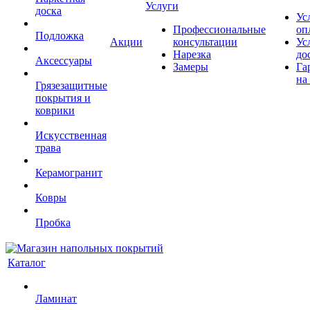
Услуги
доска
Ус
Профессиональные
оп
Подложка
Акции
консультации
Ус
Нарезка
до
Аксессуары
Замеры
Га
на
Грязезащитные
покрытия и
коврики
Искусственная
трава
Керамогранит
Ковры
Пробка
Каталог
Ламинат