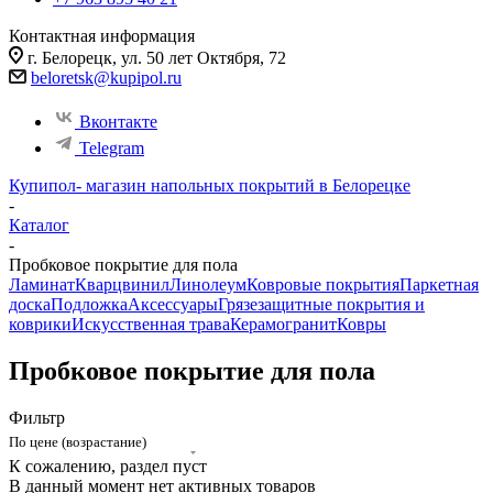
Контактная информация
г. Белорецк, ул. 50 лет Октября, 72
beloretsk@kupipol.ru
Вконтакте
Telegram
Купипол- магазин напольных покрытий в Белорецке
-
Каталог
-
Пробковое покрытие для пола
Ламинат
Кварцвинил
Линолеум
Ковровые покрытия
Паркетная
доска
Подложка
Аксессуары
Грязезащитные покрытия и
коврики
Искусственная трава
Керамогранит
Ковры
Пробковое покрытие для пола
Фильтр
По цене (возрастание)
К сожалению, раздел пуст
В данный момент нет активных товаров