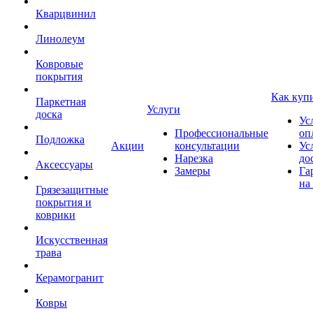
Кварцвинил
Линолеум
Ковровые
покрытия
Как куп
Паркетная
Услуги
доска
Ус
Профессиональные
оп
Подложка
Акции
консультации
Ус
Нарезка
до
Аксессуары
Замеры
Га
на
Грязезащитные
покрытия и
коврики
Искусственная
трава
Керамогранит
Ковры