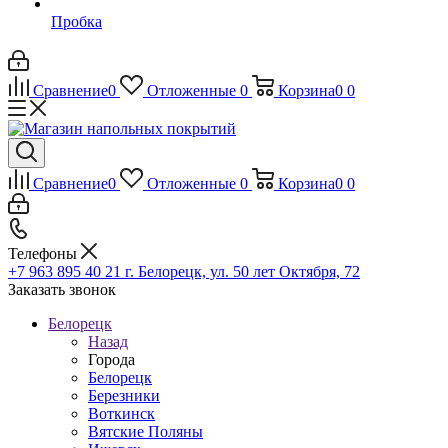
Пробка
Сравнение
0
Отложенные
0
Корзина
0
0
Сравнение
0
Отложенные
0
Корзина
0
0
Телефоны
+7 963 895 40 21
г. Белорецк, ул. 50 лет Октября, 72
Заказать звонок
Белорецк
Назад
Города
Белорецк
Березники
Воткинск
Вятские Поляны