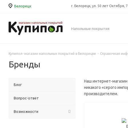
Белорецк
г. Белорецк, ул. 50 лет Октября, 
Напольные покрытия
Купипол- магазин напольных покрытий в Белорецке
-
Справочная ин
Бренды
Наш интернет-магазин
Блог
никакого «серого импо
производителем.
Вопрос-ответ
Возможности