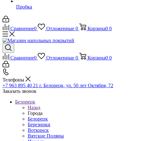
Пробка
Сравнение
0
Отложенные
0
Корзина
0
0
Сравнение
0
Отложенные
0
Корзина
0
0
Телефоны
+7 963 895 40 21
г. Белорецк, ул. 50 лет Октября, 72
Заказать звонок
Белорецк
Назад
Города
Белорецк
Березники
Воткинск
Вятские Поляны