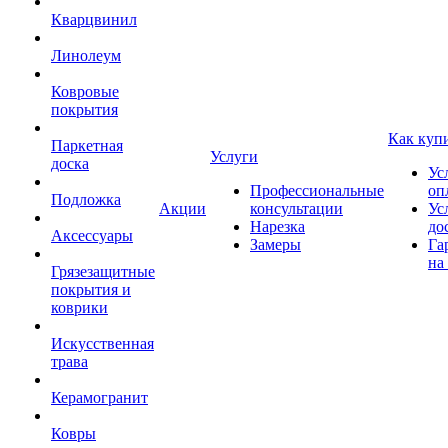
Кварцвинил
Линолеум
Ковровые
покрытия
Как куп
Паркетная
Услуги
доска
Ус
Профессиональные
оп
Подложка
Акции
консультации
Ус
Нарезка
до
Аксессуары
Замеры
Га
на
Грязезащитные
покрытия и
коврики
Искусственная
трава
Керамогранит
Ковры