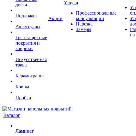
Услуги
доска
Ус
Профессиональные
оп
Подложка
Акции
консультации
Ус
Нарезка
до
Аксессуары
Замеры
Га
на
Грязезащитные
покрытия и
коврики
Искусственная
трава
Керамогранит
Ковры
Пробка
Каталог
Ламинат