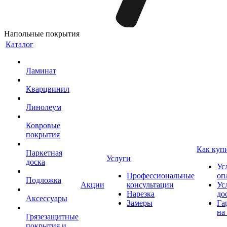
Напольные покрытия
Каталог
Ламинат
Кварцвинил
Линолеум
Ковровые
покрытия
Как куп
Паркетная
Услуги
доска
Ус
Профессиональные
оп
Подложка
Акции
консультации
Ус
Нарезка
до
Аксессуары
Замеры
Га
на
Грязезащитные
покрытия и