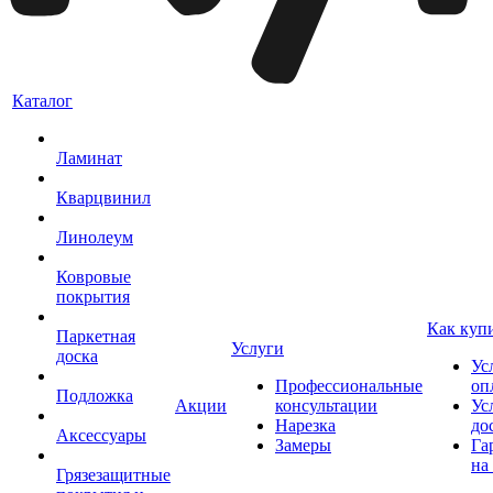
Каталог
Ламинат
Кварцвинил
Линолеум
Ковровые
покрытия
Как куп
Паркетная
Услуги
доска
Ус
Профессиональные
оп
Подложка
Акции
консультации
Ус
Нарезка
до
Аксессуары
Замеры
Га
на
Грязезащитные