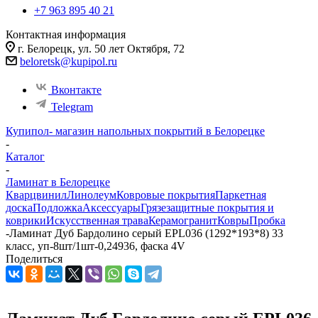
+7 963 895 40 21
Контактная информация
г. Белорецк, ул. 50 лет Октября, 72
beloretsk@kupipol.ru
Вконтакте
Telegram
Купипол- магазин напольных покрытий в Белорецке
-
Каталог
-
Ламинат в Белорецке
Кварцвинил
Линолеум
Ковровые покрытия
Паркетная
доска
Подложка
Аксессуары
Грязезащитные покрытия и
коврики
Искусственная трава
Керамогранит
Ковры
Пробка
-
Ламинат Дуб Бардолино серый EPL036 (1292*193*8) 33
класс, уп-8шт/1шт-0,24936, фаска 4V
Поделиться