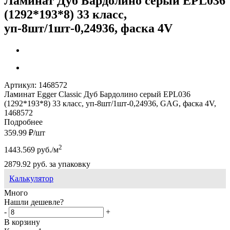
Ламинат Дуб Бардолино серый EPL036
(1292*193*8) 33 класс,
уп-8шт/1шт-0,24936, фаска 4V
Артикул:
1468572
Ламинат Egger Classic Дуб Бардолино серый EPL036
(1292*193*8) 33 класс, уп-8шт/1шт-0,24936, GAG, фаска 4V,
1468572
Подробнее
359.99
₽
/шт
2
1443.569
руб.
/м
2879.92
руб.
за упаковку
Калькулятор
Много
Нашли дешевле?
-
+
В корзину